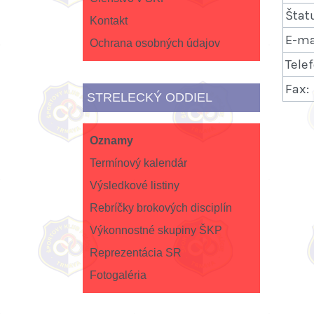
Štat
Kontakt
E-ma
Ochrana osobných údajov
Telef
Fax:
STRELECKÝ ODDIEL
Oznamy
Termínový kalendár
Výsledkové listiny
Rebríčky brokových disciplín
Výkonnostné skupiny ŠKP
Reprezentácia SR
Fotogaléria