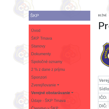
ŠKP
BEŽNÉ
Pr
Úvod
ŠKP Trnava
Stanovy
Dokumenty
Spoločné oznamy
2 % z dane z príjmu
Sponzori
Vere
Zverejňovanie
Sídlo
Verejné obstarávanie
IČO:
Údaje - ŠKP Trnava
DIČ:
Členstvo v ŠKP