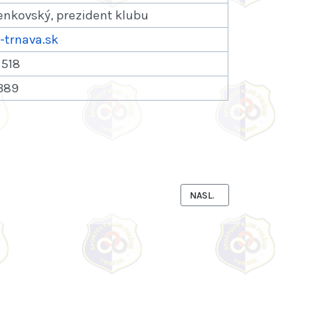
enkovský, prezident klubu
trnava.sk
 518
389
ÁKAZKY
NASLEDUJÚCI ČLÁNOK: ZM
NASL.