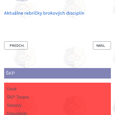
Aktuálne rebríčky brokových disciplín
PREDCHÁDZAJÚCI ČLÁNOK: VÝKONNOSTNÉ SKUPINY ŠKP TRNAV
NASLEDUJÚC
PREDCH.
NASL.
ŠKP
Úvod
ŠKP Trnava
Stanovy
Dokumenty