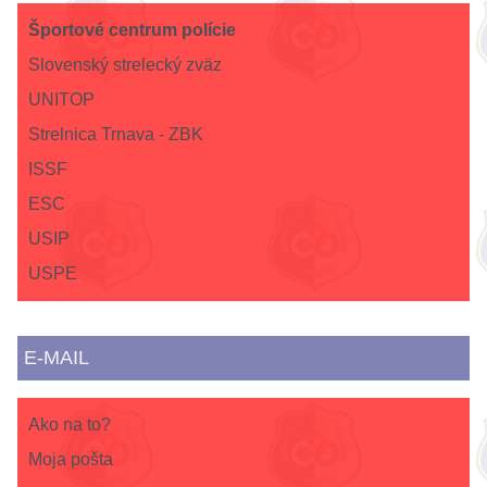
Športové centrum polície
Slovenský strelecký zväz
UNITOP
Strelnica Trnava - ZBK
ISSF
ESC
USIP
USPE
E-MAIL
Ako na to?
Moja pošta