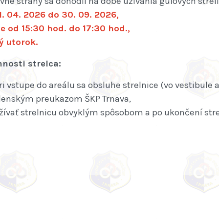
né strany sa dohodli na dobe užívania guľových strelí
. 04. 2026 do 30. 09. 2026,
e od 15:30 hod. do 17:30 hod.,
ý utorok.
nosti strelca:
ri vstupe do areálu sa obsluhe strelnice (vo vestibul
lenským preukazom ŠKP Trnava,
žívať strelnicu obvyklým spôsobom a po ukončení stre