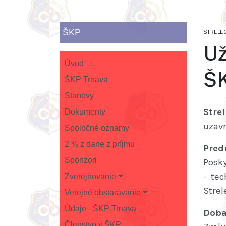
ŠKP
STRELE
Už
Úvod
ŠK
ŠKP Trnava
Stanovy
Strel
Dokumenty
uzavr
Spoločné oznamy
2 % z dane z príjmu
Pred
Sponzori
Posky
- tec
Zverejňovanie
Strel
Verejné obstarávanie
Údaje - ŠKP Trnava
Doba
Členstvo v ŠKP