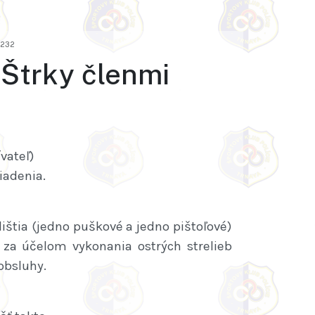
1232
- Štrky členmi
vateľ)
iadenia.
lištia (jedno puškové a jedno pištoľové)
ky za účelom vykonania ostrých strelieb
obsluhy.