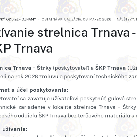
CKÝ ODDIEL - OZNAMY
OSTATNÁ AKTUALIZÁCIA: 06. MAREC 2026
NÁVŠTEVY: 
ívanie strelnica Trnava 
P Trnava
nica Trnava - Štrky
(poskytovateľ) a
ŠKP Trnava
(Uží
eli na rok 2026 zmluvu o poskytovaní technického zar
met a účel poskytovania:
tovateľ sa zaväzuje užívateľovi poskytnúť guľové stre
hnické zariadenie v lokalite strelnice Trnava - Štr
eckého oddielu ŠKP Trnava bez terčového materiálu a 
 užívania: