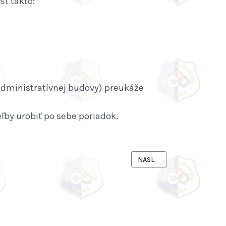
šť takto:
e administratívnej budovy) preukáže
ľby urobiť po sebe poriadok.
NASLEDUJÚCI ČLÁNOK: VEĽ
NASL.