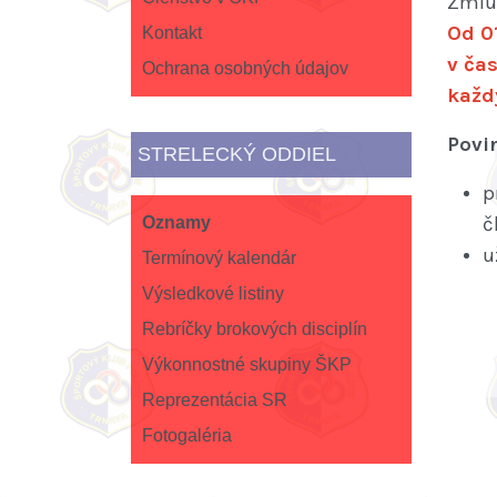
Zmluv
Od 01
Kontakt
v čas
Ochrana osobných údajov
každ
Povin
STRELECKÝ ODDIEL
p
č
Oznamy
u
Termínový kalendár
Výsledkové listiny
Rebríčky brokových disciplín
Výkonnostné skupiny ŠKP
Reprezentácia SR
Fotogaléria